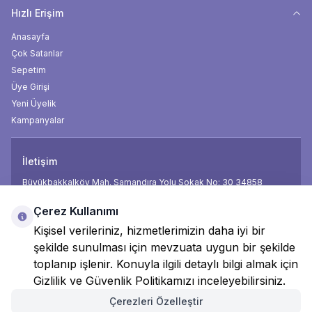
Hızlı Erişim
Anasayfa
Çok Satanlar
Sepetim
Üye Girişi
Yeni Üyelik
Kampanyalar
İletişim
Büyükbakkalköy Mah. Samandıra Yolu Sokak No: 30 34858
Telefon
0850 474 18 18
Çerez Kullanımı
E-Posta
info@mamamax.com.tr
Kişisel verileriniz, hizmetlerimizin daha iyi bir
şekilde sunulması için mevzuata uygun bir şekilde
Facebook
İnsta
toplanıp işlenir. Konuyla ilgili detaylı bilgi almak için
Gizlilik ve Güvenlik Politikamızı inceleyebilirsiniz.
Çerezleri Özelleştir