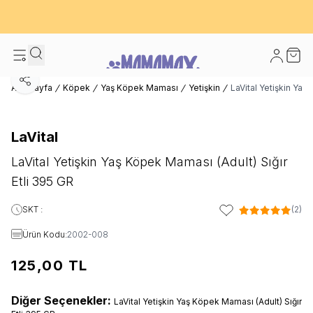
600 TL ve Üzeri Kargo Bedava! - İlk Siparişinizde %10 Extra İndirim
Fırsatı
Hesabım
Sepet
Paylaş
Ana Sayfa
Köpek
Yaş Köpek Maması
Yetişkin
LaVital Yetişkin Yaş
LaVital
LaVital Yetişkin Yaş Köpek Maması (Adult) Sığır
Etli 395 GR
SKT :
(2)
Favoriye Ekle
Ürün Kodu:
2002-008
125,00
TL
Diğer Seçenekler:
LaVital Yetişkin Yaş Köpek Maması (Adult) Sığır