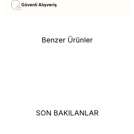
10
600
Güvenli Alışveriş
20
1000
30
1400
Benzer Ürünler
LaVital
Favorilere Ekle
Lavital Ördekli, Balkabaklı ve Adaçaylı Mini Irk Yetişkin Köpek
Konservesi 85GR
94,00
TL
Analitik Bileşenler:
Protein
%7.5
Yağ İçeriği
%4
SON BAKILANLAR
Ham Kül
%2.5
Ham Selüloz
%0.4
Hunter