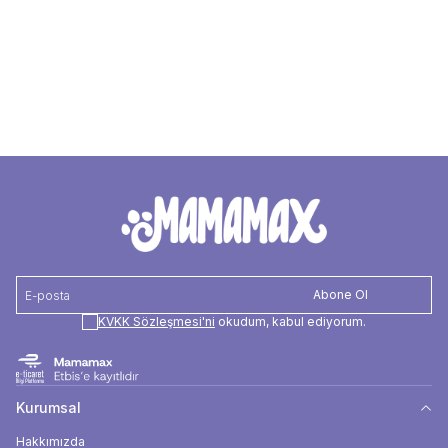
Favorilere Ekle
Hunter Köpek Yüzme Yeleği Kırmızı Gri S
Nem
%82
3.750,00
TL
Abone Ol
KVKK Sözleşmesi'ni
okudum, kabul ediyorum.
Kurumsal
Hakkımızda