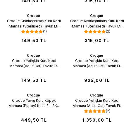
149,50
TL
315,00
TL
Croque
Croque
Favorilere Ekle
Favorilere Ekle
Croque Kısırlaştırılmış Kuru Kedi
Croque Kısırlaştırılmış Kuru Kedi
Maması (Sterilised) Tavuk Etli
Maması (Sterilised) Tavuk Etli
600GR
(1)
1,5KG (33/10)
(3)
149,50
TL
315,00
TL
Croque
Croque
Favorilere Ekle
Favorilere Ekle
Croque Yetişkin Kuru Kedi
Croque Yetişkin Kuru Kedi
Maması (Adult Cat) Tavuk Etli
Maması (Adult Cat) Tavuk Etli
600GR (27/10)
10KG
149,50
TL
925,00
TL
Croque
Croque
Favorilere Ekle
Favorilere Ekle
Croque Yavru Kuru Köpek
Croque Yetişkin Kuru Kedi
Maması (Puppy) Kuzu Etli 3KG
Maması (Adult Cat) Tavuk Etli
(22/13)
15KG
(2)
449,50
TL
1.350,00
TL