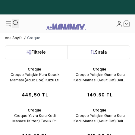
600 TL ve Üzeri Kargo Bedava! - İlk Siparişinizde %10 Extra İndirim
Fırsatı
Hesabım
Sepet
Ana Sayfa
Croque
Filtrele
Sırala
Croque
Croque
Favorilere Ekle
Favorilere Ekle
Croque Yetişkin Kuru Köpek
Croque Yetişkin Gurme Kuru
Maması (Adult Dog) Kuzu Etli
Kedi Maması (Adult Cat) Balıklı
3KG
600GR (27/10)
449,50
TL
149,50
TL
Croque
Croque
Favorilere Ekle
Favorilere Ekle
Croque Yavru Kuru Kedi
Croque Yetişkin Gurme Kuru
Maması (Kitten) Tavuk Etli
Kedi Maması (Adult Cat) Balıklı
600GR
1,5KG