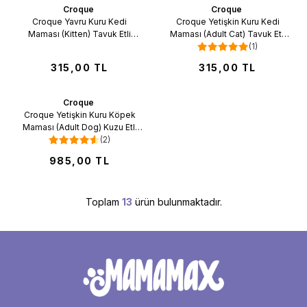
Croque
Croque
Favorilere Ekle
Favorilere Ekle
Croque Yavru Kuru Kedi
Croque Yetişkin Kuru Kedi
Maması (Kitten) Tavuk Etli
Maması (Adult Cat) Tavuk Etli
1,5KG (30/12)
1,5KG (27/10)
(1)
315,00
TL
315,00
TL
Croque
Favorilere Ekle
Croque Yetişkin Kuru Köpek
Maması (Adult Dog) Kuzu Etli
15KG(18/08)
(2)
985,00
TL
Toplam
13
ürün bulunmaktadır.