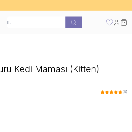
atı
FAVORİLERİ
Hesabım
Sepet
uru Kedi Maması (Kitten)
(6)