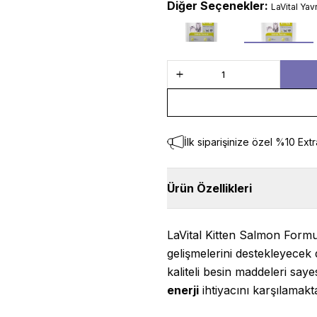
Diğer Seçenekler:
LaVital Ya
12 kg
1.5 kg
İlk siparişinize özel %10 Extr
Ürün Özellikleri
LaVital Kitten Salmon Formul
gelişmelerini destekleyecek 
kaliteli besin maddeleri sa
enerji
ihtiyacını karşılamakt