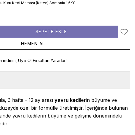
vru Kuru Kedi Maması (Kitten) Somonlu 1,5KG
SEPETE EKLE
Favori
HEMEN AL
a indirim, Üye Ol Fırsattan Yararlan!
a, 3 hafta - 12 ay arası
yavru kedi
lerin büyüme ve
düzeyde özel bir formülle üretilmiştir. İçeriğinde bulunan
yesinde yavru kedilerin büyüme ve gelişme dönemindeki
adır.