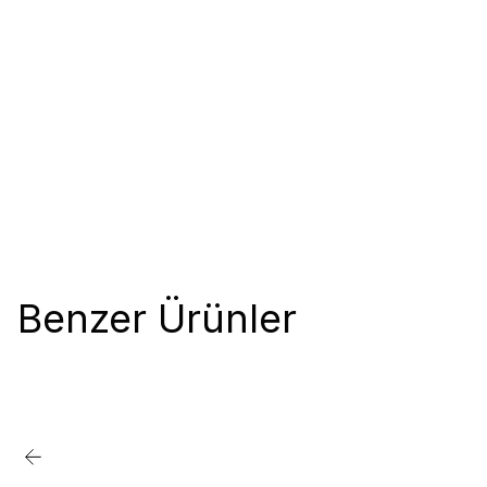
Benzer Ürünler
%20
Favorilere Ekle
İndirim