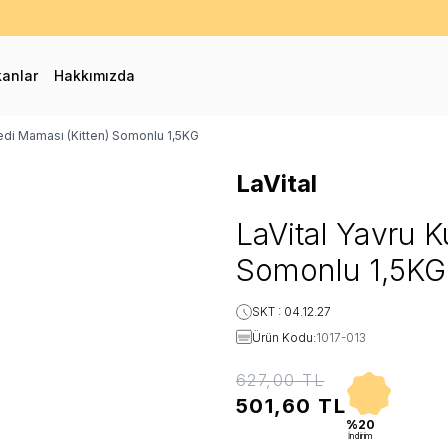
0 TL ve Üzeri Kargo Bedava! - İlk Siparişinizde %10 Extra İndirim Fırs
kanlar
Hakkımızda
Kedi Maması (Kitten) Somonlu 1,5KG
LaVital
LaVital Yavru K
Somonlu 1,5KG
SKT : 04.12.27
Ürün Kodu:
1017-013
627,00
TL
501,60
TL
%20
İndirim