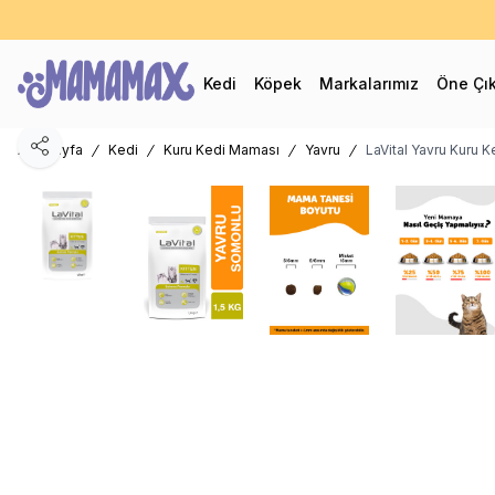
60
Kedi
Köpek
Markalarımız
Öne Çı
Ana Sayfa
Kedi
Kuru Kedi Maması
Yavru
LaVital Yavru Kuru 
Paylaş