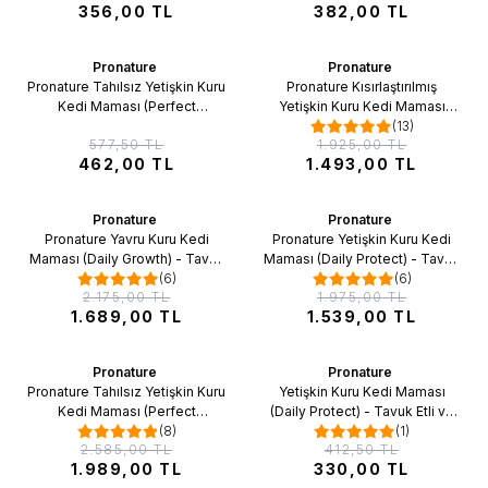
356,00
TL
382,00
TL
Pronature
Pronature
%20
%22
Favorilere Ekle
Favorilere Ekle
İndirim
İndirim
Pronature Tahılsız Yetişkin Kuru
Pronature Kısırlaştırılmış
Kedi Maması (Perfect
Yetişkin Kuru Kedi Maması
Maintenance) - Somonlu
(Weight Protect) - Tavuk Etli ve
(13)
577,50
TL
1.925,00
TL
Enginarlı - 1,5KG
Pirinçli - 10KG
462,00
TL
1.493,00
TL
Pronature
Pronature
%22
%22
Favorilere Ekle
Favorilere Ekle
İndirim
İndirim
Pronature Yavru Kuru Kedi
Pronature Yetişkin Kuru Kedi
Maması (Daily Growth) - Tavuk
Maması (Daily Protect) - Tavuk
Etli ve Pirinçli - 10KG
(6)
Etli ve Pirinçli - 10KG
(6)
2.175,00
TL
1.975,00
TL
1.689,00
TL
1.539,00
TL
Tükendi
Pronature
Pronature
%23
%20
Favorilere Ekle
Favorilere Ekle
İndirim
İndirim
Pronature Tahılsız Yetişkin Kuru
Yetişkin Kuru Kedi Maması
Kedi Maması (Perfect
(Daily Protect) - Tavuk Etli ve
Maintenance) - Somonlu ve
(8)
Pirinçli - 1,5KG
(1)
2.585,00
TL
412,50
TL
Enginarlı – 10KG
1.989,00
TL
330,00
TL