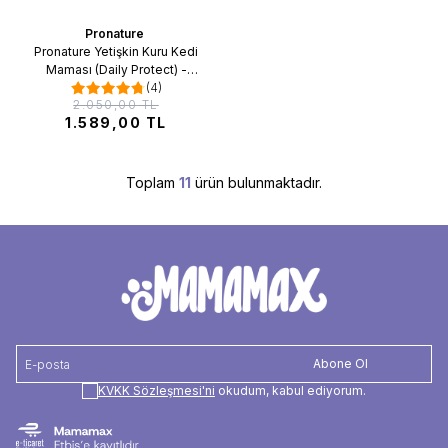
ükendi
Pronature
%22
Favorilere Ekle
İndirim
Pronature Yetişkin Kuru Kedi
Maması (Daily Protect) -
Hamsili ve Pirinçli - 10KG
(4)
2.050,00
TL
1.589,00
TL
Toplam
11
ürün bulunmaktadır.
Abone Ol
KVKK Sözleşmesi'ni
okudum, kabul ediyorum.