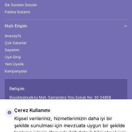
Sık Sorulan Sorular
Patilira Sistemi
Hızlı Erişim
Anasayfa
Çok Satanlar
Sepetim
Üye Girişi
Yeni Üyelik
Kampanyalar
İletişim
Büyükbakkalköy Mah. Samandıra Yolu Sokak No: 30 34858
Telefon
0850 474 18 18
Çerez Kullanımı
E-Posta
info@mamamax.com.tr
Kişisel verileriniz, hizmetlerimizin daha iyi bir
şekilde sunulması için mevzuata uygun bir şekilde
Facebook
İnsta