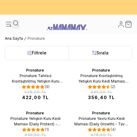
600 TL ve Üzeri Kargo Bedava! - İlk Siparişinizde %10 Extra İndirim
Fırsatı
Hesabım
Sepet
Ana Sayfa
Pronature
Filtrele
Sırala
Pronature
Pronature
%20
%20
Favorilere Ekle
Favorilere Ekle
İndirim
İndirim
Pronature Tahılsız
Pronature Kısırlaştırılmış
Kısırlaştırılmış Yetişkin Kuru
Yetişkin Kuru Kedi Maması
Kedi Maması (Perfect Weight) -
(9)
(Weight Protect) - Hamsili ve
(2)
528,00
TL
445,50
TL
Kuzu Etli ve Enginarlı - 1,5KG
Pirinçli - 1,5KG
422,00
TL
356,40
TL
Pronature
Pronature
%20
%20
Favorilere Ekle
Favorilere Ekle
İndirim
İndirim
Pronature Yetişkin Kuru Kedi
Pronature Yavru Kuru Kedi
Maması (Daily Protect) -
Maması (Daily Growth) - Tavuk
Hamsili ve Pirinçli - 1,5KG
(1)
Etli ve Pirinçli - 1,5KG
(4)
445,50
TL
478,50
TL