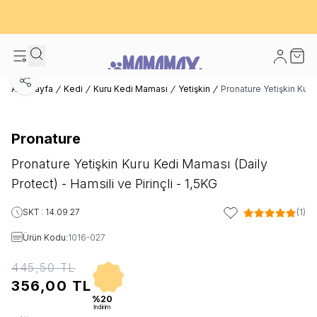
600 TL ve Üzeri Kargo Bedava! - İlk Siparişinizde %10 Extra İndirim
Fırsatı
Hesabım
Sepet
Paylaş
Ana Sayfa
Kedi
Kuru Kedi Maması
Yetişkin
Pronature Yetişkin Kuru 
Pronature
Pronature Yetişkin Kuru Kedi Maması (Daily
Protect) - Hamsili ve Pirinçli - 1,5KG
SKT : 14.09.27
(1)
Favoriye Ekle
Ürün Kodu:
1016-027
445,50
TL
356,00
TL
%20
İndirim