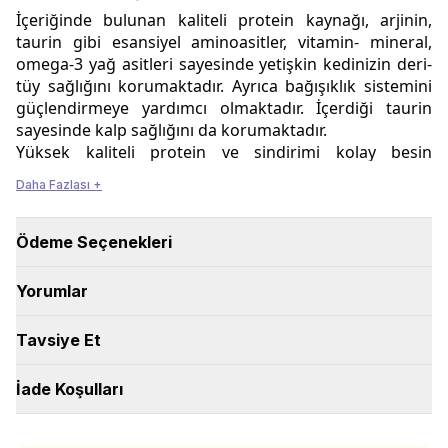
İçeriğinde bulunan kaliteli protein kaynağı, arjinin,
taurin gibi esansiyel aminoasitler, vitamin- mineral,
omega-3 yağ asitleri sayesinde yetişkin kedinizin deri-
tüy sağlığını korumaktadır. Ayrıca bağışıklık sistemini
güçlendirmeye yardımcı olmaktadır. İçerdiği taurin
sayesinde kalp sağlığını da korumaktadır.
Yüksek kaliteli protein ve sindirimi kolay besin
maddeleri ile üretilmiştir. Bu nedenle yetişkin
Daha Fazlası +
dönemdeki kedilerin enerji gereksinimlerini yeterli
düzeyde karşılamaya yönelik tam ve dengeli bir
mamadır.
Ödeme Seçenekleri
* Yüksek lezzet içeriğinin yanı sıra kaliteli protein, yeterli
düzeyde arjinin, taurin, vitamin- mineral, omega-3 yağ
Yorumlar
asitleri (EPA- DHA) içeriği sayesinde; kedinizin
deri-tüy
sağlığını geliştirmeye, bağışıklık sistemini
Tavsiye Et
güçlendirmeye
ve genel sağlığını korumaya yardımcı olur.
* Prebiyotik özellik gösteren Frukto-oligasakkaritler (FOS)
İade Koşulları
sayesinde bağırsak florasının sağlığını düzenlemektedir.
* İçerdiği bitkisel ekstraktlar sayesinde serbest radikallere