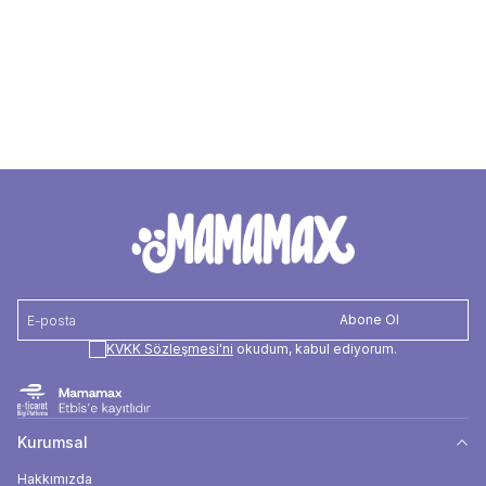
Favorilere Ekle
Hunter Köpek Yüzme Yeleği Kırmızı Gri S
3.750,00
TL
Abone Ol
KVKK Sözleşmesi'ni
okudum, kabul ediyorum.
Kurumsal
Hakkımızda