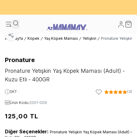
600 TL ve Üzeri Kargo Bedava! - İlk Siparişinizde %10 Extra İndirim
Fırsatı
Hesabım
Sepet
Paylaş
Ana Sayfa
Köpek
Yaş Köpek Maması
Yetişkin
Pronature Yetişkin 
Pronature
Pronature Yetişkin Yaş Köpek Maması (Adult) -
Kuzu Etli - 400GR
SKT :
(3)
Favoriye Ekle
Ürün Kodu:
2001-009
125,00
TL
Diğer Seçenekler:
Pronature Yetişkin Yaş Köpek Maması (Adult) -