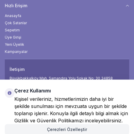
Hızlı Erişim
Anasayfa
Çok Satanlar
Sepetim
Üye Girişi
Yeni Üyelik
Kampanyalar
İletişim
Büyükbakkalköy Mah. Samandıra Yolu Sokak No: 30 34858
Telefon
0850 474 18 18
Çerez Kullanımı
E-Posta
info@mamamax.com.tr
Kişisel verileriniz, hizmetlerimizin daha iyi bir
şekilde sunulması için mevzuata uygun bir şekilde
Facebook
İnsta
toplanıp işlenir. Konuyla ilgili detaylı bilgi almak için
Gizlilik ve Güvenlik Politikamızı inceleyebilirsiniz.
Çerezleri Özelleştir