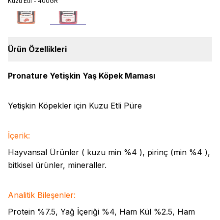
Kuzu Etli - 400GR
400 gr
400 gr
Ürün Özellikleri
Pronature Yetişkin Yaş Köpek Maması
Yetişkin Köpekler için Kuzu Etli Püre
İçerik:
Hayvansal Ürünler ( kuzu min %4 ), pirinç (min %4 ),
bitkisel ürünler, mineraller.
Analitik Bileşenler:
Protein %7.5, Yağ İçeriği %4, Ham Kül %2.5, Ham