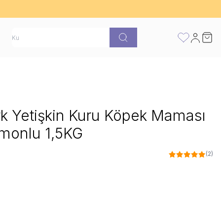
atı
FAVORİLERİ
Hesabım
Sepet
Irk Yetişkin Kuru Köpek Maması
omonlu 1,5KG
(2)