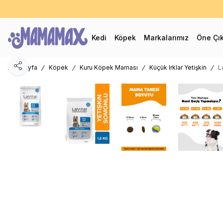
60
Kedi
Köpek
Markalarımız
Öne Çı
Ana Sayfa
Köpek
Kuru Köpek Maması
Küçük Irklar Yetişkin
L
Paylaş