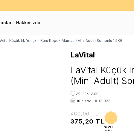
0 TL ve Üzeri Kargo Bedava! - İlk Siparişinizde %10 Extra İndirim Fırs
kanlar
Hakkımızda
aVital Küçük Irk Yetişkin Kuru Köpek Maması (Mini Adult) Somonlu 1,5KG
LaVital
LaVital Küçük 
(Mini Adult) S
SKT : 17.10.27
Ürün Kodu:
1017-027
469,00
TL
375,20
TL
%20
İndirim