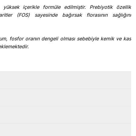
ı yüksek içerikle formüle edilmiştir. Prebiyotik özellik
aritler (FOS) sayesinde bağırsak florasının sağlığını
yum, fosfor oranın dengeli olması sebebiyle kemik ve kas
eklemektedir.
antioksidanlar sayesinde serbest radikaller nötralize
runmaktadır. Böylelikle bağışıklık sistemi ve genel sağlığı
ir organizma içermemekle birlikte AB mevzuatlarına uygun
r.
roteini %10, işlenmiş hayvansal protein, buğday, mısır