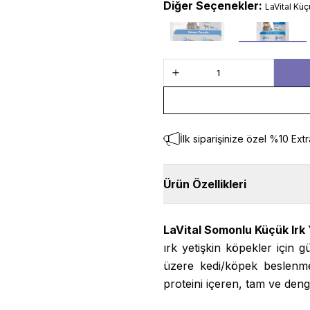
Diğer Seçenekler:
LaVital Kü
100 gr
1,5 kg
İlk siparişinize özel %10 Extr
Ürün Özellikleri
LaVital Somonlu Küçük Irk
ırk yetişkin köpekler için 
üzere kedi/köpek beslenme
proteini içeren, tam ve deng