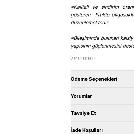
*Kaliteli ve sindirim oran
gösteren Frukto-oligasakk
düzenlemektedir.
*Bileşiminde bulunan kalsi
yapısının güçlenmesini dest
Daha Fazlası +
*İçeriğinde bulunan doğal 
edilerek hücre ve dokular ko
güçlendirmeye destek olur.
Ödeme Seçenekleri
Genetiği değiştirilmiş hiçb
Yorumlar
bir kuzu etli köpek mamasıdı
Tavsiye Et
İçeriği:
Pirinç %20, mısır, somon p
İade Koşulları