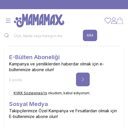
600 TL ve Üzeri Alışverişinde KARGO BEDAVA!
FAVORİLERİ
Hesabım
ARA
E-Bülten Aboneliği
Kampanya ve yeniliklerden haberdar olmak için e-
bültenimize abone olun!
Abone Ol
KVKK Sözleşmesi'ni
okudum, kabul ediyorum.
Sosyal Medya
Takipçilerimize Özel Kampanya ve Fırsatlardan olmak için
E-bültenimize abone olun!