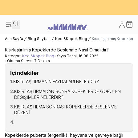
600 TL ve Üzeri Kargo Bedava! - İlk Siparişinizde %10 Extra İndirim
Fırsatı
Hesabım
Sepet
Ana Sayfa
Blog Sayfası
Kedi&Köpek Blog
Kısırlaştırılmış Köpekler
Kısırlaştırılmış Köpeklerde Beslenme Nasıl Olmalıdır?
Kategori:
Kedi&Köpek Blog
•
Yayın Tarihi:
16.08.2022
•
Okuma Süresi:
7 Dakika
İçindekiler
1.
KISIRLAŞTIRMANIN FAYDALARI NELERDİR?
2.
KISIRLAŞTIRMADAN SONRA KÖPEKLERDE GÖRÜLEN
DEĞİŞİMLER NELERDİR?
3.
KISIRLAŞTILMA SONRASI KÖPEKLERDE BESLENME
DÜZENİ
4.
Köpeklerde puberta (ergenlik), hayvana ve çevreye bağlı