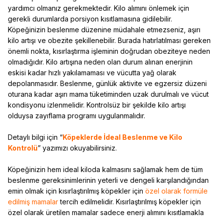
yardımcı olmanız gerekmektedir. Kilo alımını önlemek için
gerekli durumlarda porsiyon kısıtlamasına gidilebilir.
Köpeğinizin beslenme düzenine müdahale etmezseniz, aşırı
kilo artışı ve obezite şekillenebilir. Burada hatırlatılması gereken
önemli nokta, kısırlaştırma işleminin doğrudan obeziteye neden
olmadığıdır. Kilo artışına neden olan durum alınan enerjinin
eskisi kadar hızlı yakılamaması ve vücutta yağ olarak
depolanmasıdır. Beslenme, günlük aktivite ve egzersiz düzeni
oturana kadar aşırı mama tüketiminden uzak durulmalı ve vücut
kondisyonu izlenmelidir. Kontrolsüz bir şekilde kilo artışı
olduysa zayıflama programı uygulanmalıdır.
Detaylı bilgi için “
Köpeklerde İdeal Beslenme ve Kilo
Kontrolü
” yazımızı okuyabilirsiniz.
Köpeğinizin hem ideal kiloda kalmasını sağlamak hem de tüm
beslenme gereksinimlerinin yeterli ve dengeli karşılandığından
emin olmak için kısırlaştırılmış köpekler için
özel olarak formüle
edilmiş mamalar
tercih edilmelidir. Kısırlaştırılmış köpekler için
özel olarak üretilen mamalar sadece enerji alımını kısıtlamakla