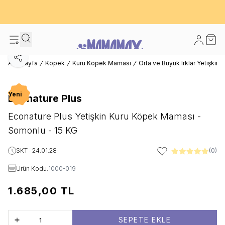
600 TL ve Üzeri Kargo Bedava! - İlk Siparişinizde %10 Extra İndirim
Fırsatı
Hesabım
Sepet
Paylaş
Ana Sayfa
Köpek
Kuru Köpek Maması
Orta ve Büyük Irklar Yetişkin
Yeni
Econature Plus
Econature Plus Yetişkin Kuru Köpek Maması -
Somonlu - 15 KG
SKT : 24.01.28
(0)
Favoriye Ekle
Ürün Kodu:
1000-019
1.685,00
TL
SEPETE EKLE