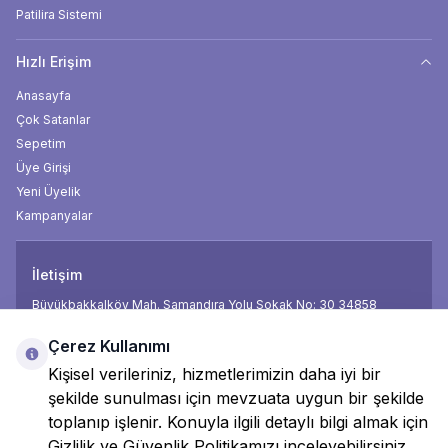
geçişi süreci ishal veya kusma gibi durumlarla
Patilira Sistemi
karşılaşmayı önlemek için muhakkak uygulanmalıdır.
Aynı marka mamanın farklı bir protein kaynağına
Hızlı Erişim
sahip mamasına geçiş yapılırken bile mama geçişi
Anasayfa
prosedürünün uygulanmasını önermekteyiz.
Çok Satanlar
Sepetim
Üye Girişi
Yeni Üyelik
Kampanyalar
İletişim
Büyükbakkalköy Mah. Samandıra Yolu Sokak No: 30 34858
Telefon
0850 474 18 18
Çerez Kullanımı
E-Posta
info@mamamax.com.tr
Kişisel verileriniz, hizmetlerimizin daha iyi bir
şekilde sunulması için mevzuata uygun bir şekilde
Facebook
İnsta
toplanıp işlenir. Konuyla ilgili detaylı bilgi almak için
Gizlilik ve Güvenlik Politikamızı inceleyebilirsiniz.