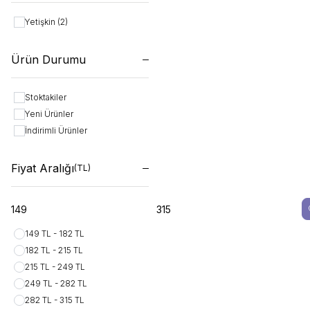
Yetişkin
(2)
Ürün Durumu
Stoktakiler
Yeni Ürünler
İndirimli Ürünler
Fiyat Aralığı
(TL)
149 TL - 182 TL
182 TL - 215 TL
215 TL - 249 TL
249 TL - 282 TL
282 TL - 315 TL