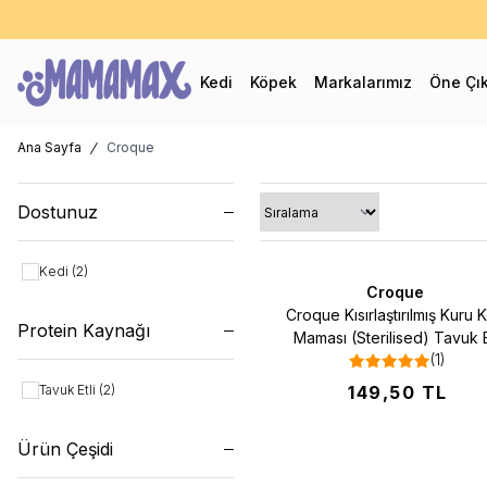
60
Kedi
Köpek
Markalarımız
Öne Çı
Ana Sayfa
Croque
Dostunuz
Kedi
(2)
Croque
Favorilere Ekle
Croque Kısırlaştırılmış Kuru 
Protein Kaynağı
Maması (Sterilised) Tavuk E
(1)
600GR
Tavuk Etli
(2)
149,50
TL
Ürün Çeşidi