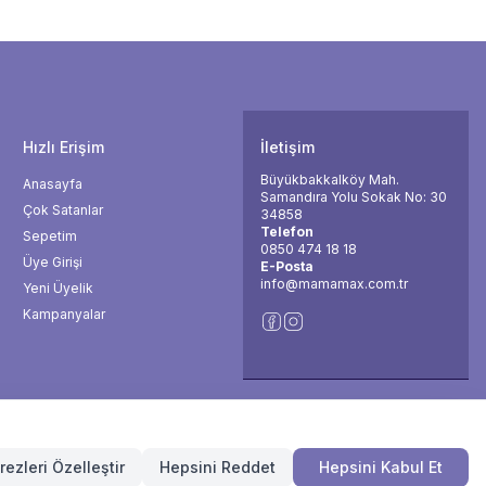
Hızlı Erişim
İletişim
Büyükbakkalköy Mah.
Anasayfa
Samandıra Yolu Sokak No: 30
Çok Satanlar
34858
Telefon
Sepetim
0850 474 18 18
Üye Girişi
E-Posta
info@mamamax.com.tr
Yeni Üyelik
Kampanyalar
Facebook
İnsta
Copryright © Tüm Hakları Saklıdır. 2026 Mamamax.com.tr
rezleri Özelleştir
Hepsini Reddet
Hepsini Kabul Et