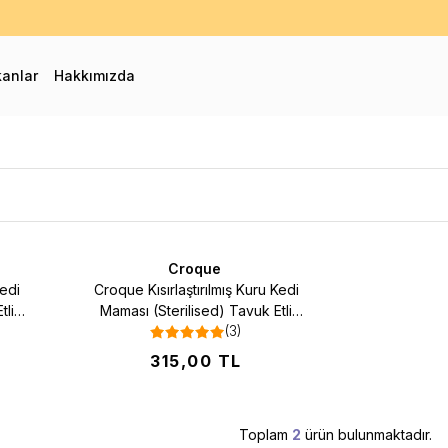
0 TL ve Üzeri Kargo Bedava! - İlk Siparişinizde %10 Extra İndirim Fırs
kanlar
Hakkımızda
Croque
Favorilere Ekle
Kedi
Croque Kısırlaştırılmış Kuru Kedi
tli
Maması (Sterilised) Tavuk Etli
(3)
1,5KG (33/10)
315,00
TL
Toplam
2
ürün bulunmaktadır.