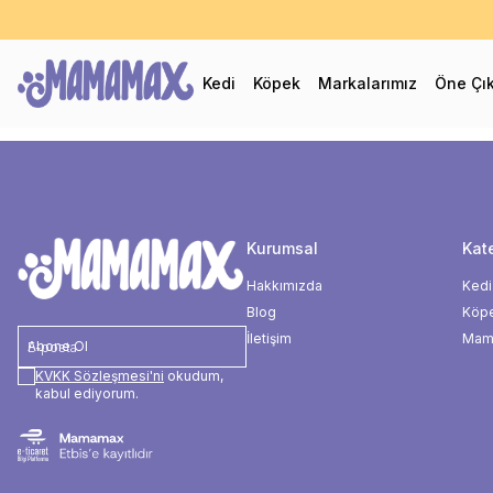
60
Kedi
Köpek
Markalarımız
Öne Çı
Kurumsal
Kate
Hakkımızda
Kedi
Blog
Köp
İletişim
Mama
Abone Ol
KVKK Sözleşmesi'ni
okudum,
kabul ediyorum.