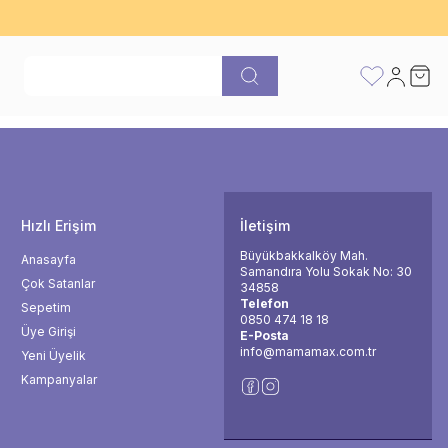
atı
FAVORİLERİ
Hesabım
Sepet
Hızlı Erişim
İletişim
Büyükbakkalköy Mah.
Anasayfa
Samandıra Yolu Sokak No: 30
Çok Satanlar
34858
Telefon
Sepetim
0850 474 18 18
Üye Girişi
E-Posta
info@mamamax.com.tr
Yeni Üyelik
Kampanyalar
Facebook
İnsta