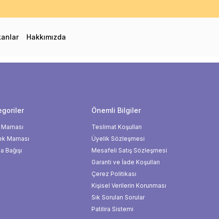
0 TL ve Üzeri Kargo Bedava! - İlk Siparişinizde %10 Extra İndirim Fırs
kanlar
Hakkımızda
goriler
Önemli Bilgiler
 Maması
Teslimat Koşulları
ek Maması
Üyelik Sözleşmesi
 Bağışı
Mesafeli Satış Sözleşmesi
Garanti ve İade Koşulları
Çerez Politikası
Kişisel Verilerin Korunması
Sık Sorulan Sorular
Patilira Sistemi