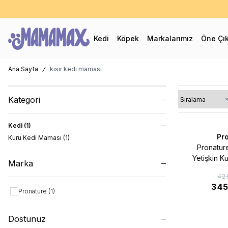
60
Kedi
Köpek
Markalarımız
Öne Çı
Ana Sayfa
kısır kedi maması
Kategori
Kedi
(1)
Pr
Kuru Kedi Maması
(1)
%20
Favorilere
İndirim
Pronature 
Yetişkin K
Marka
(Weight Prot
42
ve Pir
34
Pronature
(1)
Dostunuz