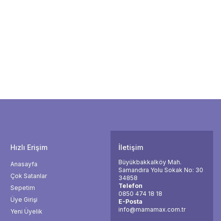
Hızlı Erişim
İletişim
Büyükbakkalköy Mah.
Anasayfa
Samandıra Yolu Sokak No: 30
Çok Satanlar
34858
Telefon
Sepetim
0850 474 18 18
Üye Girişi
E-Posta
info@mamamax.com.tr
Yeni Üyelik