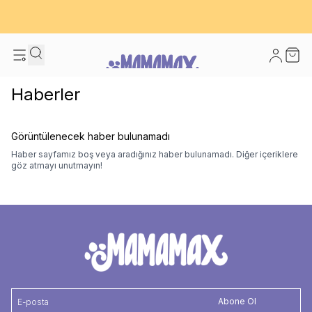
600 TL ve Üzeri Kargo Bedava! - İlk Siparişinizde %10 Extra İndirim
Fırsatı
Hesabım
Sepet
Haberler
Görüntülenecek haber bulunamadı
Haber sayfamız boş veya aradığınız haber bulunamadı. Diğer içeriklere
göz atmayı unutmayın!
Abone Ol